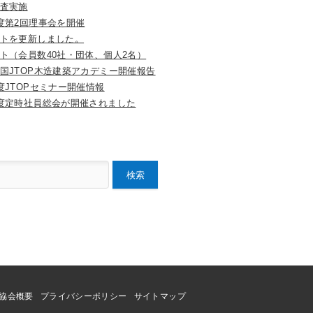
査実施
度第2回理事会を開催
トを更新しました。
ト（会員数40社・団体、個人2名）
国JTOP木造建築アカデミー開催報告
度JTOPセミナー開催情報
度定時社員総会が開催されました
検索
協会概要
プライバシーポリシー
サイトマップ