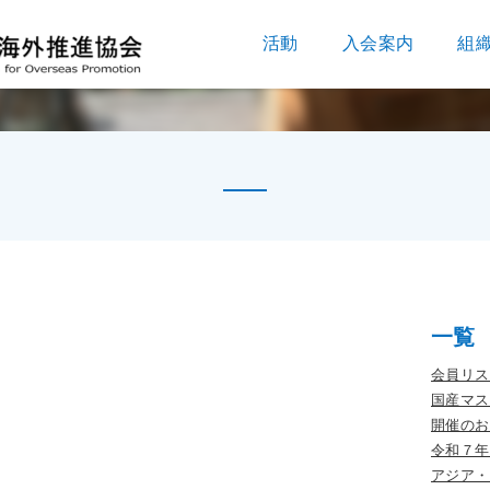
活動
入会案内
組
一覧
会員リス
国産マス
開催のお
令和７年
アジア・