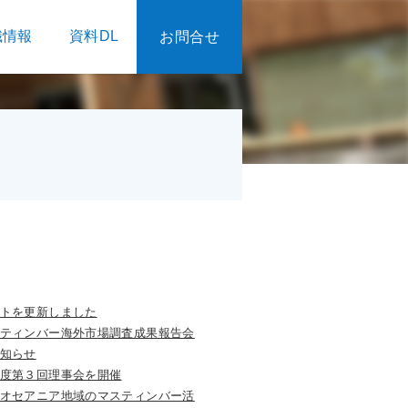
織情報
資料DL
お問合せ
トを更新しました
ティンバー海外市場調査成果報告会
知らせ
度第３回理事会を開催
オセアニア地域のマスティンバー活