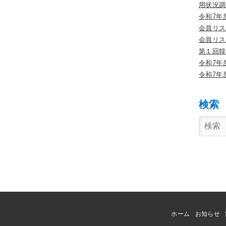
用状況調
令和7年
会員リス
会員リス
第１回韓
令和7年
令和7年
検索
ホーム
お知らせ